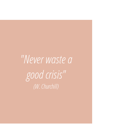
"Never waste a
good crisis"
(W. Churchill)